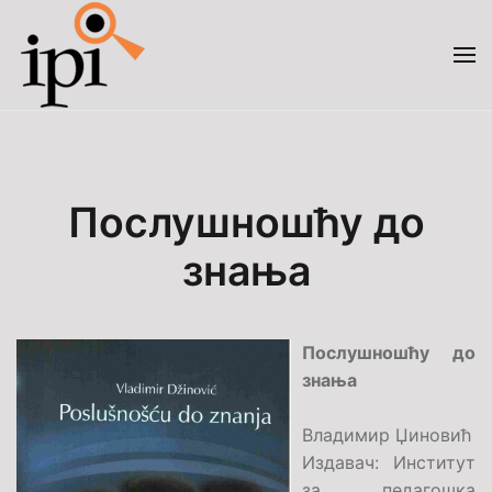
Skip to main content
Послушношћу до
знања
Послушношћу до
знања
Владимир Џиновић
Издавач: Институт
за педагошка