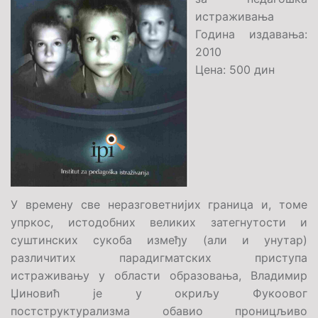
истраживања
Година издавања:
2010
Цена: 500 дин
У времену све неразговетнијих граница и, томе
упркос, истодобних великих затегнутости и
суштинских сукоба између (али и унутар)
различитих парадигматских приступа
истраживању у области образовања, Владимир
Џиновић је у окриљу Фукоовог
постструктурализма обавио проницљиво