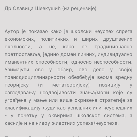
Др Славица Шевкушић (из рецензије)
Аутор је показао како је школски неуспех спрега
економских, политичких и ширих друштвених
околности, а не, како се традиционално
претпоставља, једино домен личних, индивидуално
иманентних способности, односно неспособности.
Узимајући ово у обзир, ово дело у својој
трансдисциплинарности обезбеђује веома вредну
теоријску (и метатеоријску) позицију у
сагледавању неодвојивости знања/моћи које су
уграђене у мање или више скривене стратегије за
класификацију људи као успешних или неуспешних
- у почетку у оквирима школског система, а
касније и на нивоу животних успеха/неуспеха.