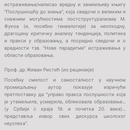
истраживање/написао вредну и занимљиву књигу
"Послушношћу до знања", која сведочи о великим и
снажним могућностима постструктурализма М.
Фукоа (и, посебно генеалогије) за неопходну,
драгоцену критичку анализу тенденција, политика
и пракси у образовању, а посредно сведочи и о
вредности тзв. "Нове парадигме" истраживања у
области образовања.
Проф. др Живан Ристић (из рецензије)
Посебну смелост и самосталност у научном
промишљању аутор показује изричући
претпоставку да "управо пракса послушности која
је утемељила, усмерила, обликовала образовање...
(у Србији с краја 19. и почетка 20. века)...
представља извор свих дискурса школског
неуспеха".