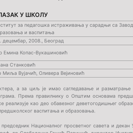
ЛАЗАК У ШКОЛУ
ститут за педагошка истраживања у сарадњи са Заво
разовања и васпитања
. децембар, 2008., Београд
 Емина Копас-Вукашиновић
ана Станковић
 Миља Вујачић, Оливера Вејиновић
ктера, а за циљ је имао сагледавање и разматрање 
грама. Према правилнику о Општим основама предш
 се реализује као део обавезног деветогодишњег обра
 предшколског васпитања и образовања.
: председник Националног просветног савета и декан 