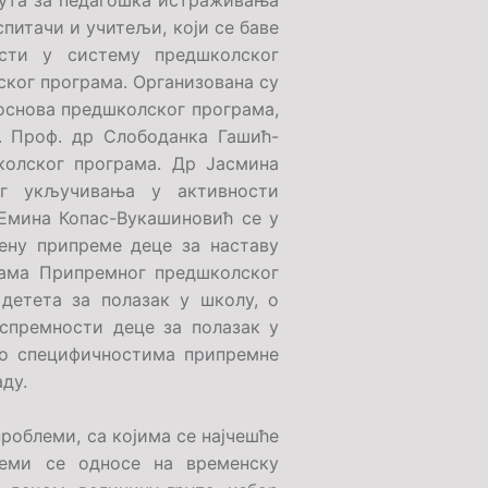
тута за педагошка истраживања
спитачи и учитељи, који се баве
ости у систему предшколског
ког програма. Организована су
основа предшколског програма,
. Проф. др Слободанка Гашић-
колског програма. Др Јасмина
ог укључивања у активности
 Емина Копас-Вукашиновић се у
ену припреме деце за наставу
јама Припремног предшколског
детета за полазак у школу, о
 спремности деце за полазак у
 о специфичностима припремне
аду.
роблеми, са којима се најчешће
леми се односе на временску