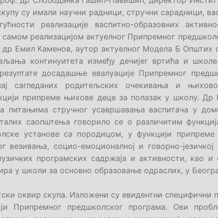
проф. др Слободанка Гашић-Павишић, директор Инсти
скупу су имали научни радници, стручни сарадници, ва
гућности реализације васпитно-образовних активн
и самом реализацијом актуелног Припремног предшколс
. др Емил Каменов, аутор актуелног Модела Б Општих 
ављања континуитета између дечијег вртића и школе
 резултате досадашње евалуације Припремног предш
чај сагледаних родитељских очекивања и њихов
кцији припреме њихове деце за полазак у школу. Др
а питањима стручног усавршавања васпитача у дом
сталих саопштења говорило се о различитим функци
лске установе са породицом, у функцији припреме 
ог везивања, социо-емоционалној и говорно-језичкој
музичких програмских садржаја и активности, као и
тира у школи за основно образовање одраслих, у Беогр
ски оквир скупа. Изложени су евидентни специфични п
ији Припремног предшколског програма. Ови проб