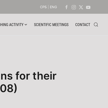
СРБ
|
ENG
HING ACTIVITY
SCIENTIFIC MEETINGS
CONTACT
s for their
008)