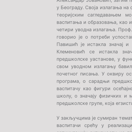
Александар Јовановић, затим 
у Београду. Своја излагања на 
теоријским сагледавањем мо
васпитања и образовања, као 
четири уводна излагања. Проф
говорио је о потреби успост
Павишић је истакла значај и
Клеменовић се истакла зна
предшколске уастанове, у фун
свом уводном излагању бавил
почетног писања. У оквиру о
програма, о сарадњи предшко
васпитачу као фигури осећајн
школу, о значају физичких и 
предшколске групе, која егзис
У закључцима је сумиран темат
васпитачи срећу у реализац