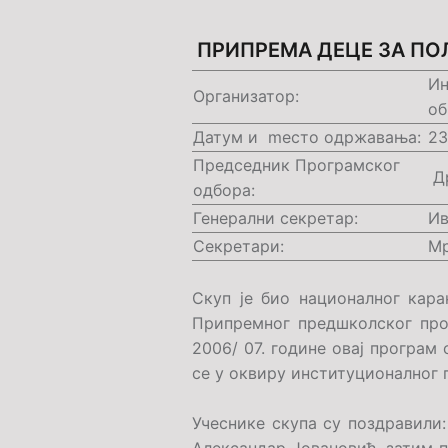
ПРИПРЕМА ДЕЦЕ ЗА ПО
Ин
Организатор:
об
Датум и mесто одржавања:
23
Председник Програмског
Др
одбора:
Генерални секретар:
Ив
Секретари:
Мр
Скуп је био националног кара
Припремног предшколског про
2006/ 07. године овај програм
се у оквиру институционалног
Учеснике скупа су поздравили