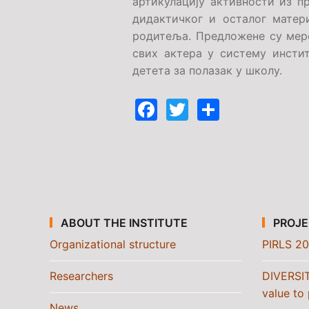
артикулацију активности из п
дидактичког и осталог матер
родитеља. Предложене су мере
свих актера у систему инсти
детета за полазак у школу.
Facebook
Twitter
Share
ABOUT THE INSTITUTE
PROJE
Organizational structure
PIRLS 20
Researchers
DIVERSI
value to 
News