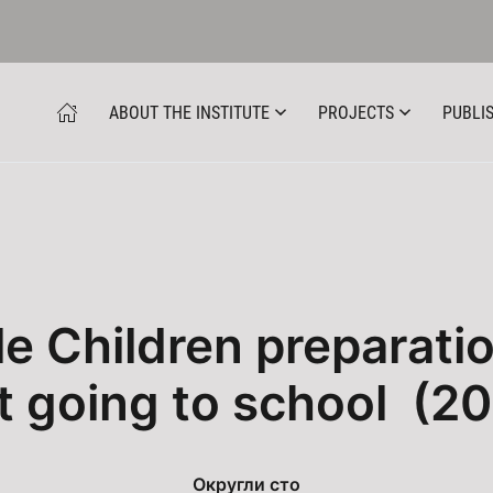
ABOUT THE INSTITUTE
PROJECTS
PUBLIS
e Children preparation
st going to school (2
Округли сто