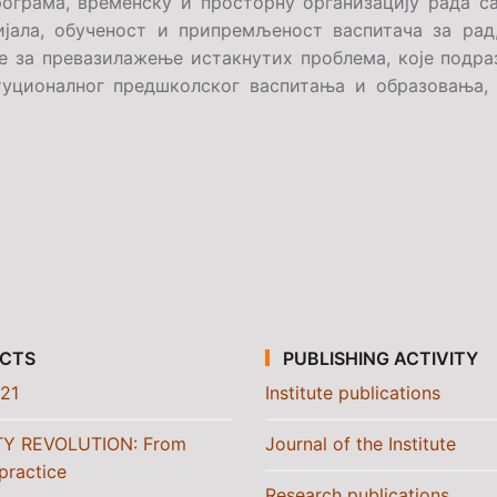
рограма, временску и просторну организацију рада са
ијала, обученост и припремљеност васпитача за рад
 за превазилажење истакнутих проблема, које подра
туционалног предшколског васпитања и образовања, 
CTS
PUBLISHING ACTIVITY
21
Institute publications
TY REVOLUTION: From
Journal of the Institute
practice
Research publications