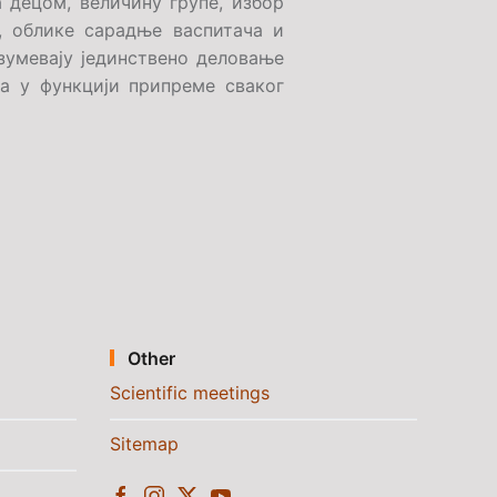
 децом, величину групе, избор
, облике сарадње васпитача и
зумевају јединствено деловање
а у функцији припреме сваког
Other
Scientific meetings
Sitemap